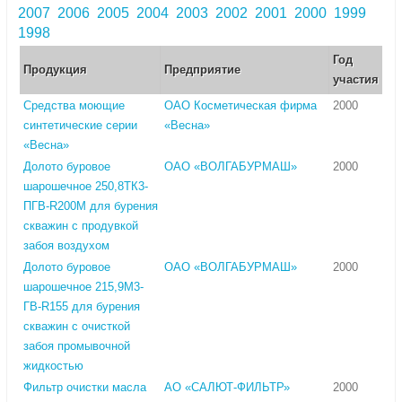
2007
2006
2005
2004
2003
2002
2001
2000
1999
1998
Год
Продукция
Предприятие
участия
Средства моющие
ОАО Косметическая фирма
2000
синтетические серии
«Весна»
«Весна»
Долото буровое
ОАО «ВОЛГАБУРМАШ»
2000
шарошечное 250,8ТК3-
ПГВ-R200M для бурения
скважин с продувкой
забоя воздухом
Долото буровое
ОАО «ВОЛГАБУРМАШ»
2000
шарошечное 215,9М3-
ГВ-R155 для бурения
скважин с очисткой
забоя промывочной
жидкостью
Фильтр очистки масла
АО «САЛЮТ-ФИЛЬТР»
2000