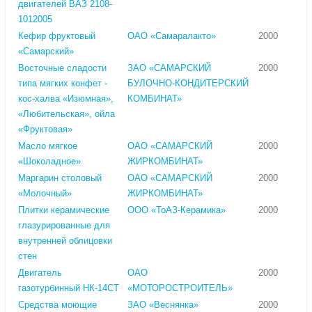
двигателей ВАЗ 2108-
1012005
Кефир фруктовый
ОАО «Самаралакто»
2000
«Самарский»
Восточные сладости
ЗАО «САМАРСКИЙ
2000
типа мягких конфет -
БУЛОЧНО-КОНДИТЕРСКИЙ
кос-халва «Изюмная»,
КОМБИНАТ»
«Любительская», ойла
«Фруктовая»
Масло мягкое
ОАО «САМАРСКИЙ
2000
«Шоколадное»
ЖИРКОМБИНАТ»
Маргарин столовый
ОАО «САМАРСКИЙ
2000
«Молочный»
ЖИРКОМБИНАТ»
Плитки керамические
ООО «ТоАЗ-Керамика»
2000
глазурированные для
внутренней облицовки
стен
Двигатель
ОАО
2000
газотурбинный НК-14СТ
«МОТОРОСТРОИТЕЛЬ»
Средства моющие
ЗАО «Веснянка»
2000