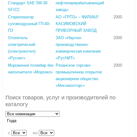
Стандарт SAE 5W-30
нефтеперерабатывающий
SF/CC
завод»
Стерилизатор
АО «ГРПЗ» – ФИЛИАЛ
2000
суховоздушный ГП-40-
КАСИМОВСКИЙ
ПЗ
ПРИБОРНЫЙ ЗАВОД
Отопитель
ЗАО «Научно-
2000
электрический
производственно-
(электрокотел)
коммерческая компания
«Руснит»
«РусНИТ»
Мороженое пломбир без
Рязанское торгово-
2000
наполнителя «Морозко»
промышленное открытое
акционерное общество
«Мясомолторг»
Поиск товаров, услуг и производителей по
каталогу
Года
c
по