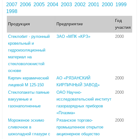
2007
2006
2005
2004
2003
2002
2001
2000
1999
1998
Год
Продукция
Предприятие
участия
Стеклобит - рулонный
ЗАО «МПК «КРЗ»
2000
кровельный и
гидроизоляционный
материал на
стекловолокнистой
основе
Кирпич керамический
АО «РЯЗАНСКИЙ
2000
лицевой М 125-150
КИРПИЧНЫЙ ЗАВОД»
Стеклопакеты паяные
ОАО Научно-
2000
вакуумные и
исследовательский институт
газонаполненные
газоразрядных приборов
«Плазма»
Мороженое эскимо
Рязанское торгово-
2000
сливочное в
промышленное открытое
шоколадной глазури с
акционерное общество