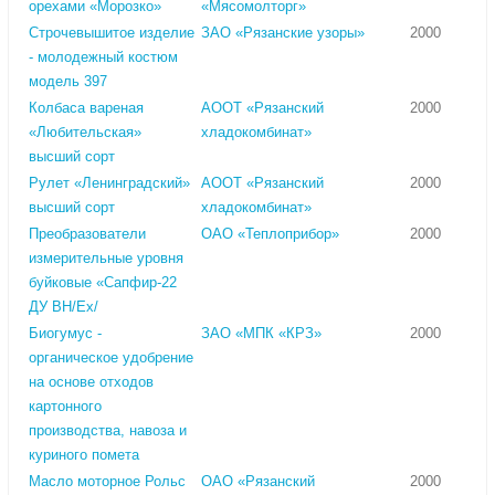
орехами «Морозко»
«Мясомолторг»
Строчевышитое изделие
ЗАО «Рязанские узоры»
2000
- молодежный костюм
модель 397
Колбаса вареная
АООТ «Рязанский
2000
«Любительская»
хладокомбинат»
высший сорт
Рулет «Ленинградский»
АООТ «Рязанский
2000
высший сорт
хладокомбинат»
Преобразователи
ОАО «Теплоприбор»
2000
измерительные уровня
буйковые «Сапфир-22
ДУ ВН/Ех/
Биогумус -
ЗАО «МПК «КРЗ»
2000
органическое удобрение
на основе отходов
картонного
производства, навоза и
куриного помета
Масло моторное Рольс
ОАО «Рязанский
2000