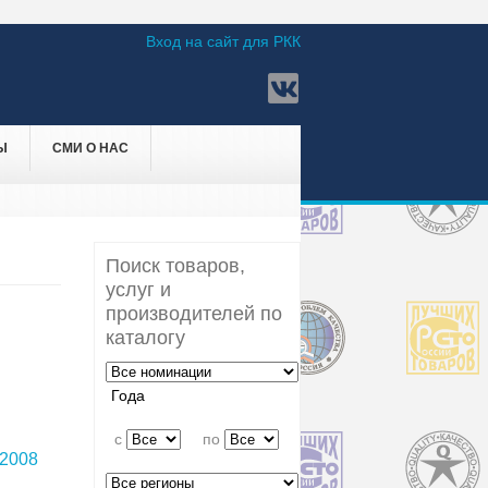
Вход на сайт для РКК
Ы
СМИ О НАС
Поиск товаров,
услуг и
производителей по
каталогу
Года
c
по
2008