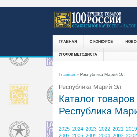
ГЛАВНАЯ
О КОНКУРСЕ
НОВО
УГОЛОК МЕТОДИСТА
Вы здесь
Главная
» Республика Марий Эл
Республика Марий Эл
Каталог товаров
Республика Мар
2025
2024
2023
2022
2021
201
2007
2006
2005
2004
2003
200