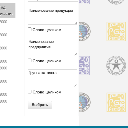
Год
участия
2000
Слово целиком
2000
2000
Слово целиком
2000
2000
2000
Слово целиком
2000
2000