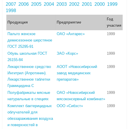
2007
2006
2005
2004
2003
2002
2001
2000
1999
1998
Год
Продукция
Предприятие
участия
Пальто женское
ОАО «Антарес»
1999
демисезонное шерстяное
ГОСТ 25295-91
Обувь школьная ГОСТ
ЗАО «Корс»
1999
26155-84
Лекарственное средство
АООТ «Новосибирский
1999
Ингитрил (Апротинин).
завод медицинских
Лекарственное таблетки
препаратов»
Грамицидина С
Полуфабрикаты мясные
ОАО «Новосибирский
1999
натуральные в специях
мясоконсервный комбинат»
Комплект бактерицидных
ООО «Сибэст»
1999
облучателей для
обеззараживания воздуха
и поверхностей в