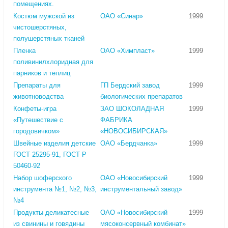
помещениях.
Костюм мужской из
ОАО «Синар»
1999
чистошерстяных,
полушерстяных тканей
Пленка
ОАО «Химпласт»
1999
поливинилхлоридная для
парников и теплиц
Препараты для
ГП Бердский завод
1999
животноводства
биологических препаратов
Конфеты-игра
ЗАО ШОКОЛАДНАЯ
1999
«Путешествие с
ФАБРИКА
городовичком»
«НОВОСИБИРСКАЯ»
Швейные изделия детские
ОАО «Бердчанка»
1999
ГОСТ 25295-91, ГОСТ Р
50460-92
Набор шоферского
ОАО «Новосибирский
1999
инструмента №1, №2, №3,
инструментальный завод»
№4
Продукты деликатесные
ОАО «Новосибирский
1999
из свинины и говядины
мясоконсервный комбинат»