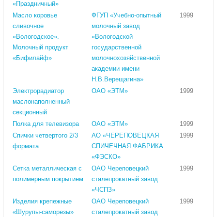
«Праздничный»
Масло коровье
ФГУП «Учебно-опытный
1999
сливочное
молочный завод
«Вологодское».
«Вологодской
Молочный продукт
государственной
«Бифилайф»
молочнохозяйственной
академии имени
Н.В.Верещагина»
Электрорадиатор
ОАО «ЭТМ»
1999
маслонаполненный
секционный
Полка для телевизора
ОАО «ЭТМ»
1999
Спички четвертого 2/3
АО «ЧЕРЕПОВЕЦКАЯ
1999
формата
СПИЧЕЧНАЯ ФАБРИКА
«ФЭСКО»
Сетка металлическая с
ОАО Череповецкий
1999
полимерным покрытием
сталепрокатный завод
«ЧСПЗ»
Изделия крепежные
ОАО Череповецкий
1999
«Шурупы-саморезы»
сталепрокатный завод