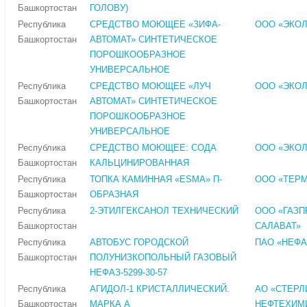
Башкортостан
ГОЛОВУ)
Республика
СРЕДСТВО МОЮЩЕЕ «ЗИФА-
ООО «ЭКО
Башкортостан
АВТОМАТ» СИНТЕТИЧЕСКОЕ
ПОРОШКООБРАЗНОЕ
УНИВЕРСАЛЬНОЕ
Республика
СРЕДСТВО МОЮЩЕЕ «ЛУЧ
ООО «ЭКО
Башкортостан
АВТОМАТ» СИНТЕТИЧЕСКОЕ
ПОРОШКООБРАЗНОЕ
УНИВЕРСАЛЬНОЕ
Республика
СРЕДСТВО МОЮЩЕЕ: СОДА
ООО «ЭКО
Башкортостан
КАЛЬЦИНИРОВАННАЯ
Республика
ТОПКА КАМИННАЯ «ESMA» П-
ООО «ТЕР
Башкортостан
ОБРАЗНАЯ
Республика
2-ЭТИЛГЕКСАНОЛ ТЕХНИЧЕСКИЙ
ООО «ГАЗ
Башкортостан
САЛАВАТ»
Республика
АВТОБУС ГОРОДСКОЙ
ПАО «НЕФА
Башкортостан
ПОЛУНИЗКОПОЛЬНЫЙ ГАЗОВЫЙ
НЕФАЗ-5299-30-57
Республика
АГИДОЛ-1 КРИСТАЛЛИЧЕСКИЙ.
АО «СТЕР
Башкортостан
МАРКА А
НЕФТЕХИМ