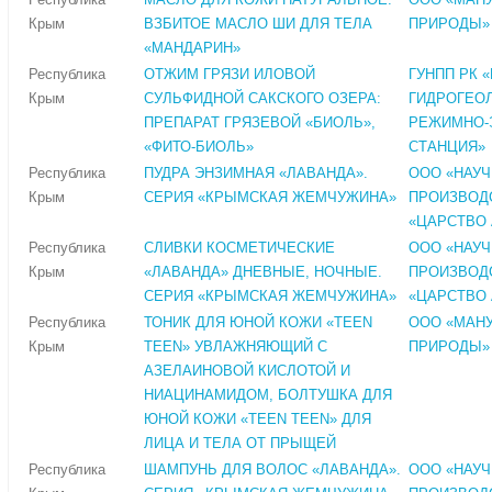
Крым
ВЗБИТОЕ МАСЛО ШИ ДЛЯ ТЕЛА
ПРИРОДЫ»
«МАНДАРИН»
Республика
ОТЖИМ ГРЯЗИ ИЛОВОЙ
ГУНПП РК 
Крым
СУЛЬФИДНОЙ САКСКОГО ОЗЕРА:
ГИДРОГЕО
ПРЕПАРАТ ГРЯЗЕВОЙ «БИОЛЬ»,
РЕЖИМНО-
«ФИТО-БИОЛЬ»
СТАНЦИЯ»
Республика
ПУДРА ЭНЗИМНАЯ «ЛАВАНДА».
ООО «НАУЧ
Крым
СЕРИЯ «КРЫМСКАЯ ЖЕМЧУЖИНА»
ПРОИЗВОД
«ЦАРСТВО
Республика
СЛИВКИ КОСМЕТИЧЕСКИЕ
ООО «НАУЧ
Крым
«ЛАВАНДА» ДНЕВНЫЕ, НОЧНЫЕ.
ПРОИЗВОД
СЕРИЯ «КРЫМСКАЯ ЖЕМЧУЖИНА»
«ЦАРСТВО
Республика
ТОНИК ДЛЯ ЮНОЙ КОЖИ «TEEN
ООО «МАН
Крым
TEEN» УВЛАЖНЯЮЩИЙ С
ПРИРОДЫ»
АЗЕЛАИНОВОЙ КИСЛОТОЙ И
НИАЦИНАМИДОМ, БОЛТУШКА ДЛЯ
ЮНОЙ КОЖИ «TEEN TEEN» ДЛЯ
ЛИЦА И ТЕЛА ОТ ПРЫЩЕЙ
Республика
ШАМПУНЬ ДЛЯ ВОЛОС «ЛАВАНДА».
ООО «НАУЧ