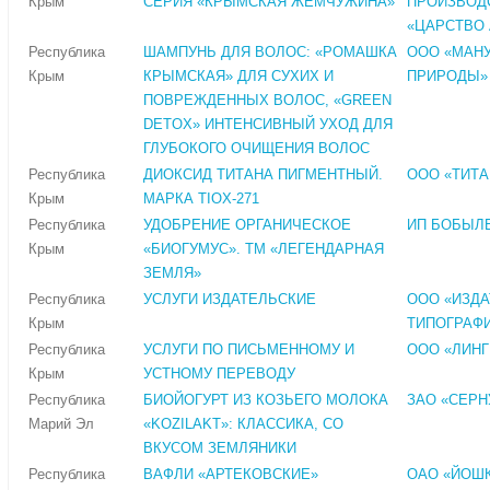
Крым
СЕРИЯ «КРЫМСКАЯ ЖЕМЧУЖИНА»
ПРОИЗВОД
«ЦАРСТВО
Республика
ШАМПУНЬ ДЛЯ ВОЛОС: «РОМАШКА
ООО «МАН
Крым
КРЫМСКАЯ» ДЛЯ СУХИХ И
ПРИРОДЫ»
ПОВРЕЖДЕННЫХ ВОЛОС, «GREEN
DETOX» ИНТЕНСИВНЫЙ УХОД ДЛЯ
ГЛУБОКОГО ОЧИЩЕНИЯ ВОЛОС
Республика
ДИОКСИД ТИТАНА ПИГМЕНТНЫЙ.
ООО «ТИТ
Крым
МАРКА TIOX-271
Республика
УДОБРЕНИЕ ОРГАНИЧЕСКОЕ
ИП БОБЫЛЕ
Крым
«БИОГУМУС». ТМ «ЛЕГЕНДАРНАЯ
ЗЕМЛЯ»
Республика
УСЛУГИ ИЗДАТЕЛЬСКИЕ
ООО «ИЗД
Крым
ТИПОГРАФИ
Республика
УСЛУГИ ПО ПИСЬМЕННОМУ И
ООО «ЛИНГ
Крым
УСТНОМУ ПЕРЕВОДУ
Республика
БИОЙОГУРТ ИЗ КОЗЬЕГО МОЛОКА
ЗАО «СЕР
Марий Эл
«KOZILAKT»: КЛАССИКА, СО
ВКУСОМ ЗЕМЛЯНИКИ
Республика
ВАФЛИ «АРТЕКОВСКИЕ»
ОАО «ЙОШ