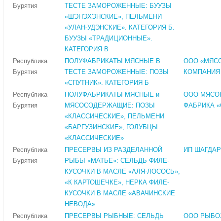
Бурятия
ТЕСТЕ ЗАМОРОЖЕННЫЕ: БУУЗЫ
«ШЭНЭХЭНСКИЕ», ПЕЛЬМЕНИ
«УЛАН-УДЭНСКИЕ». КАТЕГОРИЯ Б.
БУУЗЫ «ТРАДИЦИОННЫЕ».
КАТЕГОРИЯ В
Республика
ПОЛУФАБРИКАТЫ МЯСНЫЕ В
ООО «МЯС
Бурятия
ТЕСТЕ ЗАМОРОЖЕННЫЕ: ПОЗЫ
КОМПАНИЯ
«СПУТНИК». КАТЕГОРИЯ Б
Республика
ПОЛУФАБРИКАТЫ МЯСНЫЕ и
ООО МЯСО
Бурятия
МЯСОСОДЕРЖАЩИЕ: ПОЗЫ
ФАБРИКА «
«КЛАССИЧЕСКИЕ», ПЕЛЬМЕНИ
«БАРГУЗИНСКИЕ», ГОЛУБЦЫ
«КЛАССИЧЕСКИЕ»
Республика
ПРЕСЕРВЫ ИЗ РАЗДЕЛАННОЙ
ИП ШАГДАР
Бурятия
РЫБЫ «МАТЬЕ»: СЕЛЬДЬ ФИЛЕ-
КУСОЧКИ В МАСЛЕ «АЛЯ-ЛОСОСЬ»,
«К КАРТОШЕЧКЕ», НЕРКА ФИЛЕ-
КУСОЧКИ В МАСЛЕ «АВАЧИНСКИЕ
НЕВОДА»
Республика
ПРЕСЕРВЫ РЫБНЫЕ: СЕЛЬДЬ
ООО РЫБО