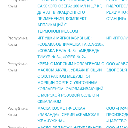
Крым
САКСКОГО ОЗЕРА: 180 МЛ И 1,7 КГ,
ГИДРОГЕО
ДЛЯ АППЛИКАЦИОННОГО
РЕЖИМНО-
ПРИМЕНЕНИЯ, КОМПЛЕКТ
СТАНЦИЯ»
АППЛИКАЦИЙ С
ТЕРМОКОМПРЕССОМ
Республика
ИГРУШКИ МЯГКОНАБИВНЫЕ:
ИП ИППОЛИ
Крым
«СОБАКА-ОБНИМАШКА ТАКСА-130»,
«СОБАКА БЕЛЬ № 3», «МЕДВЕДЬ
ТИМУР № 3», «ОРЕЛ № 2»
Республика
КРЕМ: С МОРСКИМ КОЛЛАГЕНОМ С
ООО «ЛАБО
Крым
МАСЛОМ АКУЛЫ, УВЛАЖНЯЮЩИЙ
ЗДОРОВЬЯ 
С ЭКСТРАКТОМ МЕДУЗЫ, ОТ
МОРЩИН ФОРТЕ С УЛИТОЧНЫМ
КОЛЛАГЕНОМ, ОМОЛАЖИВАЮЩИЙ
С МОРСКОЙ РОЗОВОЙ СОЛЬЮ И
СКВАЛАНОМ
Республика
МАСКА КОСМЕТИЧЕСКАЯ
ООО «НАУЧ
Крым
«ЛАВАНДА». СЕРИЯ «КРЫМСКАЯ
ПРОИЗВОД
ЖЕМЧУЖИНА»
«ЦАРСТВО
Республика
МАСЛО ДЛЯ КОЖИ НАТУРАЛЬНОЕ:
ООО «МАН