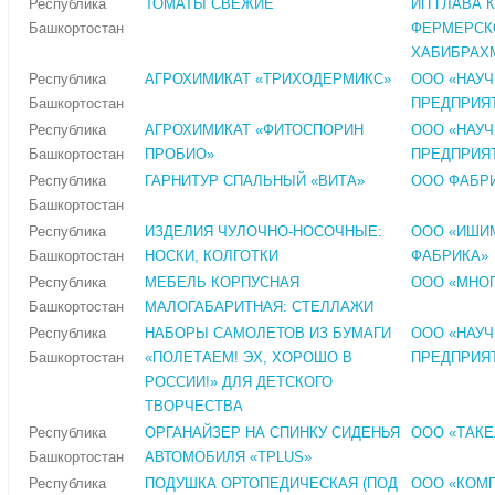
Республика
ТОМАТЫ СВЕЖИЕ
ИП ГЛАВА 
Башкортостан
ФЕРМЕРСК
ХАБИБРАХМ
Республика
АГРОХИМИКАТ «ТРИХОДЕРМИКС»
ООО «НАУ
Башкортостан
ПРЕДПРИЯ
Республика
АГРОХИМИКАТ «ФИТОСПОРИН
ООО «НАУ
Башкортостан
ПРОБИО»
ПРЕДПРИЯ
Республика
ГАРНИТУР СПАЛЬНЫЙ «ВИТА»
ООО ФАБР
Башкортостан
Республика
ИЗДЕЛИЯ ЧУЛОЧНО-НОСОЧНЫЕ:
ООО «ИШИ
Башкортостан
НОСКИ, КОЛГОТКИ
ФАБРИКА»
Республика
МЕБЕЛЬ КОРПУСНАЯ
ООО «МНО
Башкортостан
МАЛОГАБАРИТНАЯ: СТЕЛЛАЖИ
Республика
НАБОРЫ САМОЛЕТОВ ИЗ БУМАГИ
ООО «НАУ
Башкортостан
«ПОЛЕТАЕМ! ЭХ, ХОРОШО В
ПРЕДПРИЯ
РОССИИ!» ДЛЯ ДЕТСКОГО
ТВОРЧЕСТВА
Республика
ОРГАНАЙЗЕР НА СПИНКУ СИДЕНЬЯ
ООО «ТАК
Башкортостан
АВТОМОБИЛЯ «TPLUS»
Республика
ПОДУШКА ОРТОПЕДИЧЕСКАЯ (ПОД
ООО «КОМ