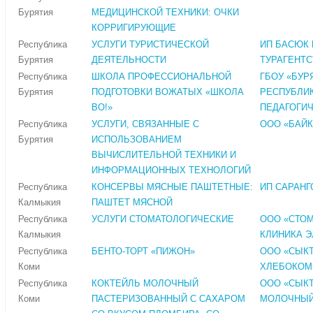
Бурятия
МЕДИЦИНСКОЙ ТЕХНИКИ: ОЧКИ
КОРРИГИРУЮЩИЕ
Республика
УСЛУГИ ТУРИСТИЧЕСКОЙ
ИП БАСЮК Е
Бурятия
ДЕЯТЕЛЬНОСТИ
ТУРАГЕНТС
Республика
ШКОЛА ПРОФЕССИОНАЛЬНОЙ
ГБОУ «БУР
Бурятия
ПОДГОТОВКИ ВОЖАТЫХ «ШКОЛА
РЕСПУБЛИ
ВО!»
ПЕДАГОГИ
Республика
УСЛУГИ, СВЯЗАННЫЕ С
ООО «БАЙК
Бурятия
ИСПОЛЬЗОВАНИЕМ
ВЫЧИСЛИТЕЛЬНОЙ ТЕХНИКИ И
ИНФОРМАЦИОННЫХ ТЕХНОЛОГИЙ
Республика
КОНСЕРВЫ МЯСНЫЕ ПАШТЕТНЫЕ:
ИП САРАНГО
Калмыкия
ПАШТЕТ МЯСНОЙ
Республика
УСЛУГИ СТОМАТОЛОГИЧЕСКИЕ
ООО «СТО
Калмыкия
КЛИНИКА Э
Республика
БЕНТО-ТОРТ «ПИЖОН»
ООО «СЫК
Коми
ХЛЕБОКОМ
Республика
КОКТЕЙЛЬ МОЛОЧНЫЙ
ООО «СЫК
Коми
ПАСТЕРИЗОВАННЫЙ С САХАРОМ
МОЛОЧНЫЙ