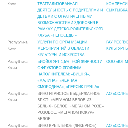
Коми
ТЕАТРАЛИЗОВАННАЯ
КОМПЕНСИР
ДЕЯТЕЛЬНОСТЬ С РОДИТЕЛЯМИ И
СЫКТЫВКА
ДЕТЬМИ С ОГРАНИЧЕННЫМИ
ВОЗМОЖНОСТЯМИ ЗДОРОВЬЯ В
РАМКАХ ДЕТСКО-РОДИТЕЛЬСКОГО
КЛУБА «НЕПОСЕДЫ»
Республика
УСЛУГИ ПО ОРГАНИЗАЦИИ
ГАУ РЕСПУ
Коми
МЕРОПРИЯТИЙ В ОБЛАСТИ
КУЛЬТУРНЫ
КУЛЬТУРЫ И ИСКУССТВА
Республика
БИОЙОГУРТ 1,5% -НОЙ ЖИРНОСТИ
ООО «ЮГ 
Крым
С ФРУКТОВО-ЯГОДНЫМ
НАПОЛНИТЕЛЕМ: «ВИШНЯ»,
«МАЛИНА», «ЧЕРНАЯ
СМОРОДИНА», «ПЕРСИК-ГРУША»
Республика
ВИНО ИГРИСТОЕ ВЫДЕРЖАННОЕ
АО «СОЛН
Крым
БРЮТ: «МЕГАНОМ БЕЛОЕ ИЗ
БЕЛЫХ» БЕЛОЕ, «МЕГАНОМ РОЗЕ»
РОЗОВОЕ, «МЕГАНОМ КОКУР»
БЕЛОЕ
Республика
ВИНО КРЕПЛЕНОЕ (ЛИКЕРНОЕ)
АО «СОЛН