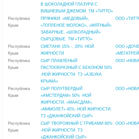
В ШОКОЛАДНОЙ ГЛАЗУРИ С
ВИШНЕВЫМ ДЖЕМОМ. ТМ «ТИТТО»
Республика
ПРЯНИКИ: «МЕДОВЫЙ»,
ООО «ТИТТ
Крым
«ТОПЛЕНОЕ МОЛОКО», «МЯТНЫЙ»
ЗАВАРНЫЕ, «ШОКОЛАДНЫЙ»
СЫРЦОВЫЕ. ТМ «ТИТТО»
Республика
СМЕТАНА 15% -, 20% -НОЙ
ООО «ДОЧ
Крым
ЖИРНОСТИ
«МЕГАТРЕЙ
Республика
СЫР ПЛАВЛЕНЫЙ
ООО «НОВА
Крым
ПАСТООБРАЗНЫЙ С БЕКОНОМ 55%
-НОЙ ЖИРНОСТИ. ТЗ «АЗБУКА
КРЫМА»
Республика
СЫР ПОЛУТВЕРДЫЙ:
ООО «НОВА
Крым
«АМСТЕРДАМ» 50% -НОЙ
ЖИРНОСТИ, «МААСДАМ»,
«МИМОЛЕТ» 45% -НОЙ ЖИРНОСТИ.
ТЗ «ДЖАНКОЙСКИЙ СЫР»
Республика
СЫР ТВОРОЖНЫЙ С ГРИБАМИ 60%
ООО «НОВА
Крым
-НОЙ ЖИРНОСТИ. ТЗ
«ДЖАНКОЙСКИЙ СЫР»