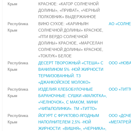
Крым
КРАСНОЕ: «КАГОР СОЛНЕЧНОЙ
ДОЛИНЫ», «ПРИВАТ», «ЧЕРНЫЙ
ПОЛКОВНИК» ВЫДЕРЖАННОЕ
Республика
ВИНО СУХОЕ: «КАРИНЬЯН
АО «СОЛН
Крым
СОЛНЕЧНОЙ ДОЛИНЫ» КРАСНОЕ,
«ПТИ ВЕРДО СОЛНЕЧНОЙ
ДОЛИНЫ» КРАСНОЕ, «МАРСЕЛАН
СОЛНЕЧНОЙ ДОЛИНЫ» КРАСНОЕ,
«ТОКЛУК» БЕЛОЕ
Республика
ДЕСЕРТ ТВОРОЖНЫЙ «СТЕША» С
ООО «НОВА
Крым
ВАНИЛИНОМ 5% -НОЙ ЖИРНОСТИ
ТЕРМИЗОВАННЫЙ. ТЗ
«ДЖАНКОЙСКОЕ МОЛОКО»
Республика
ИЗДЕЛИЯ ХЛЕБОБУЛОЧНЫЕ
ООО «ТИТТ
Крым
БАРАНОЧНЫЕ: СУШКИ «МАЛЮТКА»,
«ЧЕЛНОЧОК», С МАКОМ, МИНИ
«ЧИП&ПОЛИНКИ». ТМ «ТИТТО»
Республика
ЙОГУРТ С ФРУКТОВО-ЯГОДНЫМ
ООО «ДОЧ
Крым
НАПОЛНИТЕЛЕМ 2,5% -НОЙ
«МЕГАТРЕЙ
ЖИРНОСТИ: «ВИШНЯ», «ЧЕРНИКА»,