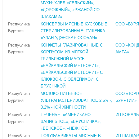
МУКИ: ХЛЕБ «СЕЛЬСКИЙ»,
«ДОРОЖНЫЙ», «РЖАНОЙ СО
ЗЛАКАМИ»
Республика
КОНСЕРВЫ МЯСНЫЕ КУСКОВЫЕ
ООО «БУР
Бурятия
СТЕРИЛИЗОВАННЫЕ: ТУШЕНКА
«УЛАН-УДЭНСКАЯ ОСОБАЯ»
Республика
КОНФЕТЫ ГЛАЗИРОВАННЫЕ С
ООО «КОН
Бурятия
КОРПУСОМ ИЗ МЯГКОЙ
АМТА»
ГРИЛЬЯЖНОЙ МАССЫ:
«БАЙКАЛЬСКИЙ МЕТЕОРИТ»,
«БАЙКАЛЬСКИЙ МЕТЕОРИТ» С
КЛЮКВОЙ, С ОБЛЕПИХОЙ, С
БРУСНИКОЙ
Республика
МОЛОКО ПИТЬЕВОЕ
ООО «ТОР
Бурятия
УЛЬТРАПАСТЕРИЗОВАННОЕ 2,5% -,
БУРЯТИИ»
3,2% -НОЙ ЖИРНОСТИ
Республика
ПЕЧЕНЬЕ: «АМЕРИКАНО
ИП КОВАЛЬЧ
Бурятия
ВАНИЛЬНОЕ», «БРУСНИЧКА»,
«ВЕНСКОЕ», «НЕЖНОЕ»
Республика
ПОЛУФАБРИКАТЫ МЯСНЫЕ В
ИП ШАГДАР