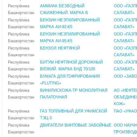
Республика
АММИАК БЕЗВОДНЫЙ
ООО «ГАЗ
Башкортостан
СЖИЖЕННЫЙ. МАРКА Б
САЛАВАТ»
Республика
БЕНЗИН НЕЭТИЛИРОВАННЫЙ.
ООО «ГАЗ
Башкортостан
МАРКА АИ-92-К5
САЛАВАТ»
Республика
БЕНЗИН НЕЭТИЛИРОВАННЫЙ.
ООО «ГАЗ
Башкортостан
МАРКА АИ-95-К5
САЛАВАТ»
Республика
БЕНЗОЛ НЕФТЯНОЙ
ООО «ГАЗ
Башкортостан
САЛАВАТ»
Республика
БИТУМ НЕФТЯНОЙ ДОРОЖНЫЙ
ООО «ГАЗ
Башкортостан
ВЯЗКИЙ. МАРКА БНД 70/100
САЛАВАТ»
Республика
БУМАГА ДЛЯ ГОФРИРОВАНИЯ
ООО «ЗАВО
Башкортостан
«FLUTING»
Республика
ВИНИЛИСКОЖА-ТР МОНОЛИТНАЯ
АО «НЕФТ
Башкортостан
ПАЛАТОЧНАЯ
ОБЪЕДИНЕ
КОЖ»
Республика
ГАЗ ТОПЛИВНЫЙ ДЛЯ УФИМСКОЙ
ПАО «УФАО
Башкортостан
ТЭЦ-3
Республика
ДВИГАТЕЛИ ВИНТОВЫЕ ЗАБОЙНЫЕ
ООО НАУЧН
Башкортостан
ПРОИЗВОД