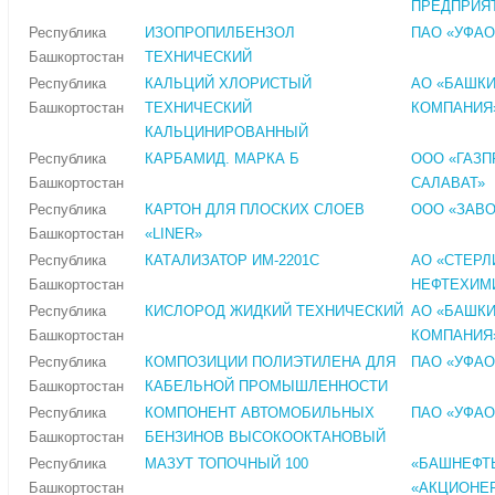
ПРЕДПРИЯ
Республика
ИЗОПРОПИЛБЕНЗОЛ
ПАО «УФАО
Башкортостан
ТЕХНИЧЕСКИЙ
Республика
КАЛЬЦИЙ ХЛОРИСТЫЙ
АО «БАШК
Башкортостан
ТЕХНИЧЕСКИЙ
КОМПАНИЯ
КАЛЬЦИНИРОВАННЫЙ
Республика
КАРБАМИД. МАРКА Б
ООО «ГАЗ
Башкортостан
САЛАВАТ»
Республика
КАРТОН ДЛЯ ПЛОСКИХ СЛОЕВ
ООО «ЗАВО
Башкортостан
«LINER»
Республика
КАТАЛИЗАТОР ИМ-2201С
АО «СТЕР
Башкортостан
НЕФТЕХИМ
Республика
КИСЛОРОД ЖИДКИЙ ТЕХНИЧЕСКИЙ
АО «БАШК
Башкортостан
КОМПАНИЯ
Республика
КОМПОЗИЦИИ ПОЛИЭТИЛЕНА ДЛЯ
ПАО «УФАО
Башкортостан
КАБЕЛЬНОЙ ПРОМЫШЛЕННОСТИ
Республика
КОМПОНЕНТ АВТОМОБИЛЬНЫХ
ПАО «УФАО
Башкортостан
БЕНЗИНОВ ВЫСОКООКТАНОВЫЙ
Республика
МАЗУТ ТОПОЧНЫЙ 100
«БАШНЕФТЬ
Башкортостан
«АКЦИОНЕ