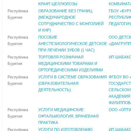
КРАФТ-ЦЕЛЛЮЛОЗЫ
КОМБИНАТ
Республика
ОБРАЗОВАНИЕ БЕЗ ГРАНИЦ
ГБОУ «БУР
Бурятия
(МЕЖДУНАРОДНОЕ
РЕСПУБЛИ
СОТРУДНИЧЕСТВО С МОНГОЛИЕЙ
ПЕДАГОГИ
И КНР)
Республика
ПОСОБИЕ
ООО ДЕТСК
Бурятия
АНЕСТЕЗИОЛОГИЧЕСКОЕ ДЕТСКОЕ
«ДИАГРУПП
ПРИ ЛЕЧЕНИИ ЗУБОВ (1 ЧАС)
Республика
ТОРГОВЛЯ РОЗНИЧНАЯ
ИП ШАБАКО
Бурятия
МЕДИЦИНСКИМИ ТОВАРАМИ И
ОРТОПЕДИЧЕСКИМИ ИЗДЕЛИЯМИ
Республика
УСЛУГИ В СИСТЕМЕ ОБРАЗОВАНИЯ
ФГБОУ ВО 
Бурятия
(ОБРАЗОВАТЕЛЬНАЯ
ГОСУДАРС
ДЕЯТЕЛЬНОСТЬ)
СЕЛЬСКОХ
АКАДЕМИЯ 
ФИЛИППОВ
Республика
УСЛУГИ МЕДИЦИНСКИЕ:
ООО «ОПТИ
Бурятия
ОФТАЛЬМОЛОГИЯ, ВРАЧЕБНАЯ
ПРАКТИКА
Республика
УСЛУГИ ПО ИЗГОТОВЛЕНИЮ
ИП ШАБАКО