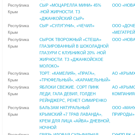
Республика
СЫР «МОЦАРЕЛЛА МИНИ» 45%
ООО «НОВА
Крым
-НОЙ ЖИРНОСТИ. ТЗ
«ДЖАНКОЙСКИЙ СЫР»
Республика
СЫР «СУЛУГУНИ», «ЧЕЧИЛ»
ООО «ДОЧ
Крым
«МЕГАТРЕЙ
Республика
СЫРОК ТВОРОЖНЫЙ «СТЕША»
ООО «НОВА
Крым
ГЛАЗИРОВАННЫЙ В ШОКОЛАДНОЙ
ГЛАЗУРИ С КЛУБНИКОЙ 20% -НОЙ
ЖИРНОСТИ. ТЗ «ДЖАНКОЙСКОЕ
МОЛОКО»
Республика
ТОРТ: «КАМЕЛИЯ», «ПРАГА»,
АО «КРЫМ
Крым
«ТРЮФЕЛЬНЫЙ», «КАРАМЕЛЬНЫЙ»
Республика
ЯБЛОКИ СВЕЖИЕ. СОРТ ПИНК
АО «КРЫМ
Крым
ЛЕДИ, ГАЛА ДЕВИЛ, ГОЛДЕН
КОМПАНИЯ
РЕЙНДЖЕРС, РЕНЕТ СИМИРЕНКО
Республика
БАЛЬЗАМ НАТУРАЛЬНЫЙ
ООО «МАН
Крым
КРЫМСКИЙ «7 ТРАВ ЛАВАНДА»,
ПРИРОДЫ»
КРЕМ ДЛЯ ЛИЦА «АЙВА» ДНЕВНОЙ,
НОЧНОЙ
Республика
ГРЯЗЬ ИЛОВАЯ СУЛЬФИДНАЯ
ГУНПП РК 