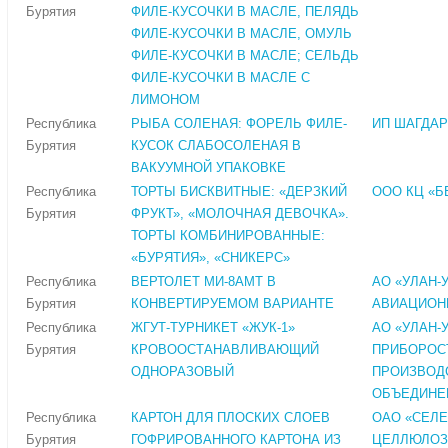
Бурятия
ФИЛЕ-КУСОЧКИ В МАСЛЕ, ПЕЛЯДЬ
ФИЛЕ-КУСОЧКИ В МАСЛЕ, ОМУЛЬ
ФИЛЕ-КУСОЧКИ В МАСЛЕ; СЕЛЬДЬ
ФИЛЕ-КУСОЧКИ В МАСЛЕ С
ЛИМОНОМ
Республика
РЫБА СОЛЕНАЯ: ФОРЕЛЬ ФИЛЕ-
ИП ШАГДАР
Бурятия
КУСОК СЛАБОСОЛЕНАЯ В
ВАКУУМНОЙ УПАКОВКЕ
Республика
ТОРТЫ БИСКВИТНЫЕ: «ДЕРЗКИЙ
ООО КЦ «Б
Бурятия
ФРУКТ», «МОЛОЧНАЯ ДЕВОЧКА».
ТОРТЫ КОМБИНИРОВАННЫЕ:
«БУРЯТИЯ», «СНИКЕРС»
Республика
ВЕРТОЛЕТ МИ-8АМТ В
АО «УЛАН-
Бурятия
КОНВЕРТИРУЕМОМ ВАРИАНТЕ
АВИАЦИОН
Республика
ЖГУТ-ТУРНИКЕТ «ЖУК-1»
АО «УЛАН-
Бурятия
КРОВООСТАНАВЛИВАЮЩИЙ
ПРИБОРОС
ОДНОРАЗОВЫЙ
ПРОИЗВОД
ОБЪЕДИНЕ
Республика
КАРТОН ДЛЯ ПЛОСКИХ СЛОЕВ
ОАО «СЕЛ
Бурятия
ГОФРИРОВАННОГО КАРТОНА ИЗ
ЦЕЛЛЮЛОЗ