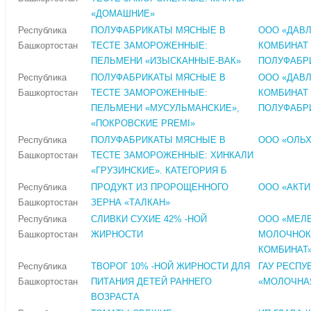
«ДОМАШНИЕ»
Республика
ПОЛУФАБРИКАТЫ МЯСНЫЕ В
ООО «ДАВ
Башкортостан
ТЕСТЕ ЗАМОРОЖЕННЫЕ:
КОМБИНАТ
ПЕЛЬМЕНИ «ИЗЫСКАННЫЕ-ВАК»
ПОЛУФАБР
Республика
ПОЛУФАБРИКАТЫ МЯСНЫЕ В
ООО «ДАВ
Башкортостан
ТЕСТЕ ЗАМОРОЖЕННЫЕ:
КОМБИНАТ
ПЕЛЬМЕНИ «МУСУЛЬМАНСКИЕ»,
ПОЛУФАБР
«ПОКРОВСКИЕ PREMI»
Республика
ПОЛУФАБРИКАТЫ МЯСНЫЕ В
ООО «ОЛЬ
Башкортостан
ТЕСТЕ ЗАМОРОЖЕННЫЕ: ХИНКАЛИ
«ГРУЗИНСКИЕ». КАТЕГОРИЯ Б
Республика
ПРОДУКТ ИЗ ПРОРОЩЕННОГО
ООО «АКТ
Башкортостан
ЗЕРНА «ТАЛКАН»
Республика
СЛИВКИ СУХИЕ 42% -НОЙ
ООО «МЕЛ
Башкортостан
ЖИРНОСТИ
МОЛОЧНОК
КОМБИНАТ
Республика
ТВОРОГ 10% -НОЙ ЖИРНОСТИ ДЛЯ
ГАУ РЕСПУ
Башкортостан
ПИТАНИЯ ДЕТЕЙ РАННЕГО
«МОЛОЧНА
ВОЗРАСТА