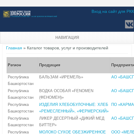
Вход на сайт для РКК
НАВИГАЦИЯ
Вы здесь
Главная
» Каталог товаров, услуг и производителей
Регион
Продукция
Предприят
Республика
БАЛЬЗАМ «ИРЕМЕЛЬ»
АО «БАШСП
Башкортостан
Республика
ВОДКА ОСОБАЯ «FENOMEN
АО «БАШСП
Башкортостан
(ФЕНОМЕН)»
Республика
ИЗДЕЛИЯ ХЛЕБОБУЛОЧНЫЕ: ХЛЕБ
ПО «КАРМ
Башкортостан
«РЕМЕСЛЕННЫЙ», «ФЕРМЕРСКИЙ»
Республика
ЛИКЕР ДЕСЕРТНЫЙ «ДИКИЙ МЕД
АО «БАШСП
Башкортостан
БИТТЕР»
Республика
МОЛОКО СУХОЕ ОБЕЗЖИРЕННОЕ
ООО «МЕЛ