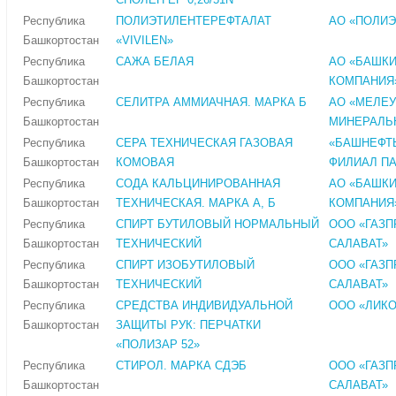
Республика
ПОЛИЭТИЛЕНТЕРЕФТАЛАТ
АО «ПОЛИ
Башкортостан
«VIVILEN»
Республика
САЖА БЕЛАЯ
АО «БАШК
Башкортостан
КОМПАНИЯ
Республика
СЕЛИТРА АММИАЧНАЯ. МАРКА Б
АО «МЕЛЕ
Башкортостан
МИНЕРАЛЬ
Республика
СЕРА ТЕХНИЧЕСКАЯ ГАЗОВАЯ
«БАШНЕФТЬ
Башкортостан
КОМОВАЯ
ФИЛИАЛ ПА
Республика
СОДА КАЛЬЦИНИРОВАННАЯ
АО «БАШК
Башкортостан
ТЕХНИЧЕСКАЯ. МАРКА А, Б
КОМПАНИЯ
Республика
СПИРТ БУТИЛОВЫЙ НОРМАЛЬНЫЙ
ООО «ГАЗ
Башкортостан
ТЕХНИЧЕСКИЙ
САЛАВАТ»
Республика
СПИРТ ИЗОБУТИЛОВЫЙ
ООО «ГАЗ
Башкортостан
ТЕХНИЧЕСКИЙ
САЛАВАТ»
Республика
СРЕДСТВА ИНДИВИДУАЛЬНОЙ
ООО «ЛИК
Башкортостан
ЗАЩИТЫ РУК: ПЕРЧАТКИ
«ПОЛИЗАР 52»
Республика
СТИРОЛ. МАРКА СДЭБ
ООО «ГАЗ
Башкортостан
САЛАВАТ»