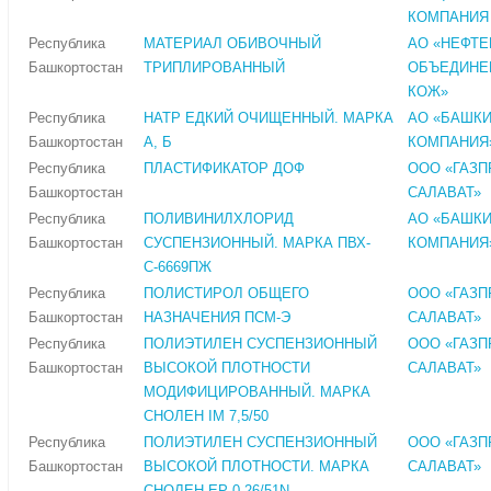
КОМПАНИЯ
Республика
МАТЕРИАЛ ОБИВОЧНЫЙ
АО «НЕФТ
Башкортостан
ТРИПЛИРОВАННЫЙ
ОБЪЕДИНЕ
КОЖ»
Республика
НАТР ЕДКИЙ ОЧИЩЕННЫЙ. МАРКА
АО «БАШК
Башкортостан
А, Б
КОМПАНИЯ
Республика
ПЛАСТИФИКАТОР ДОФ
ООО «ГАЗ
Башкортостан
САЛАВАТ»
Республика
ПОЛИВИНИЛХЛОРИД
АО «БАШК
Башкортостан
СУСПЕНЗИОННЫЙ. МАРКА ПВХ-
КОМПАНИЯ
С-6669ПЖ
Республика
ПОЛИСТИРОЛ ОБЩЕГО
ООО «ГАЗ
Башкортостан
НАЗНАЧЕНИЯ ПСМ-Э
САЛАВАТ»
Республика
ПОЛИЭТИЛЕН СУСПЕНЗИОННЫЙ
ООО «ГАЗ
Башкортостан
ВЫСОКОЙ ПЛОТНОСТИ
САЛАВАТ»
МОДИФИЦИРОВАННЫЙ. МАРКА
СНОЛЕН IM 7,5/50
Республика
ПОЛИЭТИЛЕН СУСПЕНЗИОННЫЙ
ООО «ГАЗ
Башкортостан
ВЫСОКОЙ ПЛОТНОСТИ. МАРКА
САЛАВАТ»
СНОЛЕН ЕР 0,26/51N