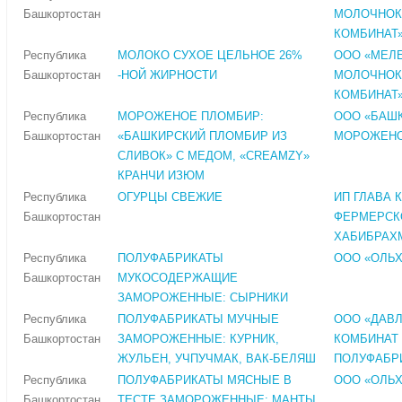
Башкортостан
МОЛОЧНОК
КОМБИНАТ
Республика
МОЛОКО СУХОЕ ЦЕЛЬНОЕ 26%
ООО «МЕЛ
Башкортостан
-НОЙ ЖИРНОСТИ
МОЛОЧНОК
КОМБИНАТ
Республика
МОРОЖЕНОЕ ПЛОМБИР:
ООО «БАШ
Башкортостан
«БАШКИРСКИЙ ПЛОМБИР ИЗ
МОРОЖЕН
СЛИВОК» С МЕДОМ, «CREAMZY»
КРАНЧИ ИЗЮМ
Республика
ОГУРЦЫ СВЕЖИЕ
ИП ГЛАВА 
Башкортостан
ФЕРМЕРСК
ХАБИБРАХМ
Республика
ПОЛУФАБРИКАТЫ
ООО «ОЛЬ
Башкортостан
МУКОСОДЕРЖАЩИЕ
ЗАМОРОЖЕННЫЕ: СЫРНИКИ
Республика
ПОЛУФАБРИКАТЫ МУЧНЫЕ
ООО «ДАВ
Башкортостан
ЗАМОРОЖЕННЫЕ: КУРНИК,
КОМБИНАТ
ЖУЛЬЕН, УЧПУЧМАК, ВАК-БЕЛЯШ
ПОЛУФАБР
Республика
ПОЛУФАБРИКАТЫ МЯСНЫЕ В
ООО «ОЛЬ
Башкортостан
ТЕСТЕ ЗАМОРОЖЕННЫЕ: МАНТЫ