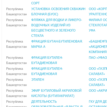
СОРТ
Республика
УСТАНОВКА ОСВОЕНИЯ СКВАЖИН
ООО «КОР
Башкортостан
БЛОЧНАЯ (БУОС)
УРАЛТЕХН
Республика
ФЛЯЖКА ДЛЯ ВОДКИ И ЛИКЕРО-
ФИЛИАЛ О
Башкортостан
ВОДОЧНЫХ ИЗДЕЛИЙ ИЗ
СТЕКЛОТАР
БЕСЦВЕТНОГО И ЗЕЛЕНОГО
УФА
СТЕКЛА
Республика
ФРАКЦИЯ БУТАН-БУТИЛЕНОВАЯ.
«БАШНЕФТЬ
Башкортостан
МАРКА А
«АКЦИОНЕ
КОМПАНИЯ
Республика
ФРАКЦИЯ БУТИЛЕН-
ПАО «УФАО
Башкортостан
БУТАДИЕНОВАЯ
Республика
ФРАКЦИЯ БУТИЛЕН-
ООО «ГАЗ
Башкортостан
БУТАДИЕНОВАЯ
САЛАВАТ»
Республика
ЭТИЛЕН
ООО «ГАЗ
Башкортостан
САЛАВАТ»
Республика
ЭФИР БУТИЛОВЫЙ АКРИЛОВОЙ
ООО «АКРИ
Башкортостан
КИСЛОТЫ (БУТИЛАКРИЛАТ)
Республика
ДЕЯТЕЛЬНОСТЬ
ГКУ ДЛЯ Д
Башкортостан
ОБРАЗОВАТЕЛЬНАЯ «Я РАСТУ, Я
ОСТАВШИХ