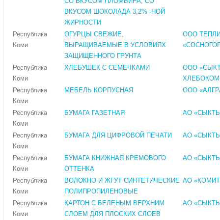
СО ВКУСОМ ПЛОМБИРА, СО
ВКУСОМ ШОКОЛАДА 3,2% -НОЙ
ЖИРНОСТИ
Республика
ОГУРЦЫ СВЕЖИЕ,
ООО ТЕПЛ
Коми
ВЫРАЩИВАЕМЫЕ В УСЛОВИЯХ
«СОСНОГО
ЗАЩИЩЕННОГО ГРУНТА
Республика
ХЛЕБУШЕК С СЕМЕЧКАМИ
ООО «СЫК
Коми
ХЛЕБОКОМ
Республика
МЕБЕЛЬ КОРПУСНАЯ
ООО «АЛГР
Коми
Республика
БУМАГА ГАЗЕТНАЯ
АО «СЫКТ
Коми
Республика
БУМАГА ДЛЯ ЦИФРОВОЙ ПЕЧАТИ
АО «СЫКТ
Коми
Республика
БУМАГА КНИЖНАЯ КРЕМОВОГО
АО «СЫКТ
Коми
ОТТЕНКА
Республика
ВОЛОКНО И ЖГУТ СИНТЕТИЧЕСКИЕ
АО «КОМИТ
Коми
ПОЛИПРОПИЛЕНОВЫЕ
Республика
КАРТОН С БЕЛЕНЫМ ВЕРХНИМ
АО «СЫКТ
Коми
СЛОЕМ ДЛЯ ПЛОСКИХ СЛОЕВ