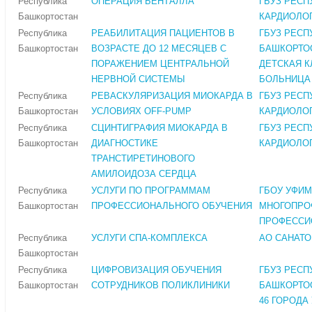
Республика
ОПЕРАЦИЯ БЕНТАЛЛА
ГБУЗ РЕСП
Башкортостан
КАРДИОЛО
Республика
РЕАБИЛИТАЦИЯ ПАЦИЕНТОВ В
ГБУЗ РЕСП
Башкортостан
ВОЗРАСТЕ ДО 12 МЕСЯЦЕВ С
БАШКОРТО
ПОРАЖЕНИЕМ ЦЕНТРАЛЬНОЙ
ДЕТСКАЯ 
НЕРВНОЙ СИСТЕМЫ
БОЛЬНИЦА 
Республика
РЕВАСКУЛЯРИЗАЦИЯ МИОКАРДА В
ГБУЗ РЕСП
Башкортостан
УСЛОВИЯХ OFF-PUMP
КАРДИОЛО
Республика
СЦИНТИГРАФИЯ МИОКАРДА В
ГБУЗ РЕСП
Башкортостан
ДИАГНОСТИКЕ
КАРДИОЛО
ТРАНСТИРЕТИНОВОГО
АМИЛОИДОЗА СЕРДЦА
Республика
УСЛУГИ ПО ПРОГРАММАМ
ГБОУ УФИ
Башкортостан
ПРОФЕССИОНАЛЬНОГО ОБУЧЕНИЯ
МНОГОПРО
ПРОФЕССИ
Республика
УСЛУГИ СПА-КОМПЛЕКСА
АО САНАТО
Башкортостан
Республика
ЦИФРОВИЗАЦИЯ ОБУЧЕНИЯ
ГБУЗ РЕСП
Башкортостан
СОТРУДНИКОВ ПОЛИКЛИНИКИ
БАШКОРТО
46 ГОРОДА